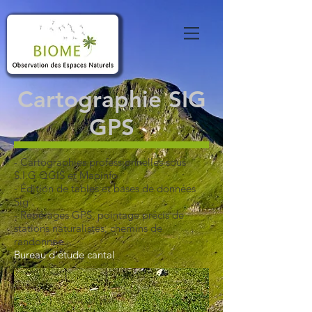
Cartographie SIG
GPS
- Cartographies professionnelles sous
S.I.G QGIS et Mapinfo
- Édition de tables et bases de données
Sig
- Repérages GPS, pointage précis de
stations naturalistes, chemins de
randonnée ...
Bureau d'étude cantal